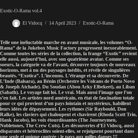
Exotic-O-Rama vol.4
El Vidocq
14 April 2023
Exotic-O-Rama
Telle une inéluctable marche en avant musicale, les volumes “O-
Rama” de la Jukebox Music Factory progressent inexorablement.
Comme toutes les séries de la collection, la frange “Exotic” revient
elle aussi, aujourd’hui, avec son quatrième avatar. Comme ses
soeurs, la catégorie va de l’avant, découvre toujours de nouveaux
horizons, met à nu des paysages inédits, et révèle de singulières
beautés. “Exotica”. L’inconnu. L’étrange et sa découverte. De
L’Inde (Balsara), au Bénin (Orchestre les Volcans de Porto Novo
& Joseph Atchade). Du Soudan (Abou Arky Elbekeet), au Liban
(Sabath). Le voyage fait loi. Le vrai. Mais aussi l’image que l’on
s’en fait. Les artistes nord américain, en état de fascination totale
pour ce qui provient d’un pays lointain et mystérieux, habillent
leurs idées de dépaysement. Les rythmes (Sir Raybould, Don
Ralke), les claviers qui chaloupent et chavirent (Rhoda Scott Trio,
Hank Jacobs), les voix étourdissantes (The Journeymen,
Nobletones, The Crew Cuts). Les découvertes d’El Vidocq, aussi
disparates et hétéroclites soient-elles, se rejoignent pourtant dans
une seule et unique contrée : le pays aux milles danses !!!